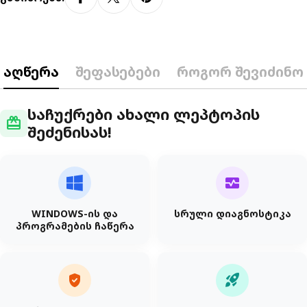
აღწერა
შეფასებები
როგორ შევიძინო
საჩუქრები ახალი ლეპტოპის
redeem
შეძენისას!
monitor_heart
WINDOWS-ის და
სრული დიაგნოსტიკა
პროგრამების ჩაწერა
verified_user
rocket_launch