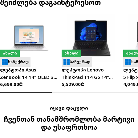
შეიძლება დაგაინტერესოთ
ახალი
ახალი
ახალ
საჩუქრად
საჩუქრად
სა
ლეპტოპი Asus
ლეპტოპი Lenovo
ლეპტ
ZenBook 14 14" OLED 3K
ThinkPad T14 G6 14"
5 Flip
ჩვეულებრივი
6,699.00₾
ჩვეულებრივი
5,529.00₾
ჩვეუ
4,049
(Ultra 9-285H/32GB/1TB
WUXGA (Ultra 7-
14" 2K
ფასი
ფასი
ფასი
SSD/W11H) - UX3405CA-
255U/16GB/1TB
150U/
ST799W
SSD/W11P) -
C1UN
21QC0051GX
იყავი დაცული
ჩვენთან თანამშრომლობა მარტივი
და უსაფრთხოა