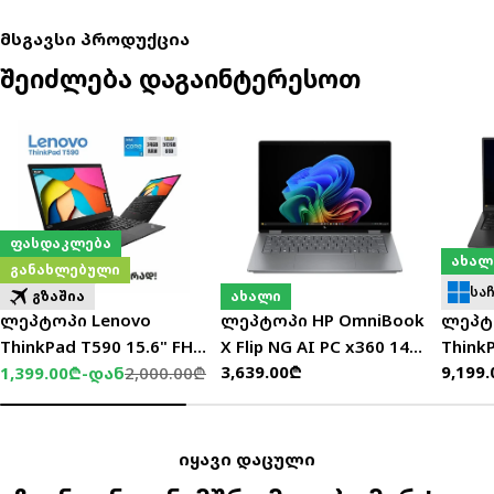
მსგავსი პროდუქცია
შეიძლება დაგაინტერესოთ
ფასდაკლება
ახალ
განახლებული
სა
გზაშია
ახალი
ლეპტოპი Lenovo
ლეპტოპი HP OmniBook
ლეპტ
ThinkPad T590 15.6" FHD
X Flip NG AI PC x360 14"
Think
ჩვეულებრივი
3,639.00₾
ჩვეუ
9,199
(i5-8265U/24GB/512GB
1,399.00₾-დან
2,000.00₾
2K (Ultra 5-
14 14
ფასდაკლებული
ჩვეულებრივი
ფასი
ფასი
SSD)
226V/16GB/512GB
355/3
ფასი
ფასი
SSD/W11H) - D5ZB2EA
SSD/W
21V70
იყავი დაცული