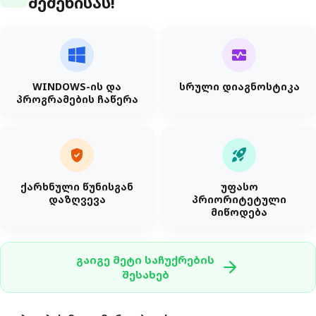
შეძენისას!
monitor_heart
WINDOWS-ის და
სრული დიაგნოსტიკა
პროგრამების ჩაწერა
verified_user
rocket_launch
ქარხნული წუნისგან
უფასო
დაზღვევა
პრიორიტეტული
მიწოდება
გაიგე მეტი საჩუქრების
arrow_forward
შესახებ