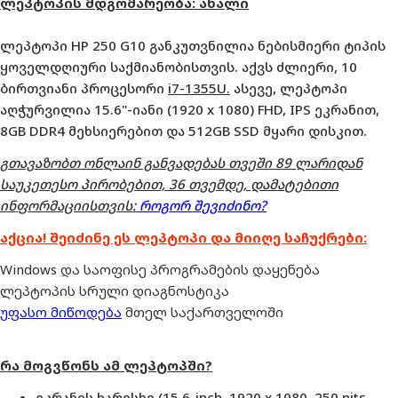
ლეპტოპის მდგომარეობა: ახალი
ლეპტოპი HP 250 G10 განკუთვნილია ნებისმიერი ტიპის
ყოველდღიური საქმიანობისთვის. აქვს ძლიერი, 10
ბირთვიანი პროცესორი
i7-
1355U
.
ასევე, ლეპტოპი
აღჭურვილია 15.6"-იანი (1920 x 1080) FHD,
IPS
ეკრანით,
8GB DDR4 მეხსიერებით და 512GB SSD მყარი დისკით.
გთავაზობთ ონლაინ განვადებას თვეში 89 ლარიდან
საუკეთესო პირობებით, 36 თვემდე, დამატებითი
ინფორმაციისთვის:
როგორ შევიძინო?
აქცია! შეიძინე ეს ლეპტოპი და მიიღე საჩუქრები:
Windows და საოფისე პროგრამების დაყენება
ლეპტოპის სრული დიაგნოსტიკა
უფასო მიწოდება
მთელ საქართველოში
რა მოგვწონს ამ ლეპტოპში?
ეკრანის ხარისხი (15.6-inch, 1920 x 1080,
250 nits
,