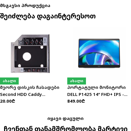
მსგავსი პროდუქცია
შეიძლება დაგაინტერესოთ
ახალი
ახალი
მეორე დისკის ჩასადები
პორტატული მონიტორი
Second HDD Caddy
DELL P1425 14“ FHD+ IPS -
ჩვეულებრივი
20.00₾
ჩვეულებრივი
849.00₾
(HDD/SSD) 12.7მმ / 9.5მმ
210-BQTB
ფასი
ფასი
იყავი დაცული
ჩვენთან თანამშრომლობა მარტივი