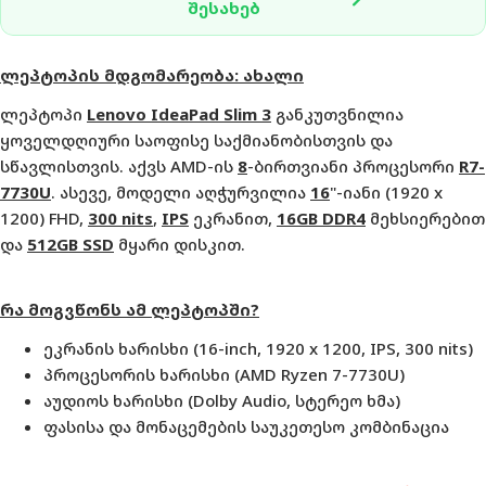
შესახებ
ლეპტოპის
მდგომარეობა
:
ახალი
ლეპტოპი
Lenovo IdeaPad Slim 3
განკუთვნილია
ყოველდღიური საოფისე საქმიანობისთვის და
სწავლისთვის.
აქვს AMD-ის
8
-ბირთვიანი პროცესორი
R7-
7730U
. ასევე, მოდელი აღჭურვილია
16
"-იანი (1920 x
1200) FHD,
300 nits
,
IPS
ეკრანით,
16GB DDR4
მეხსიერებით
და
512GB SSD
მყარი დისკით.
რა
მოგვწონს
ამ
ლეპტოპში
?
ეკრანის ხარისხი (16-inch, 1920 x 1200
,
IPS, 300 nits)
პროცესორის ხარისხი (AMD Ryzen
7
-7730U
)
აუდიოს ხარისხი (Dolby Audio, სტერეო ხმა)
ფასისა და მონაცემების საუკეთესო კომბინაცია