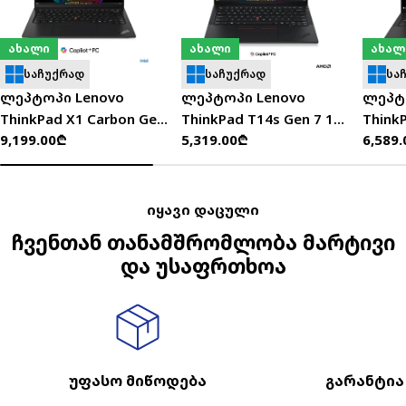
ახალი
ახალი
ახალ
საჩუქრად
საჩუქრად
სა
ლეპტოპი Lenovo
ლეპტოპი Lenovo
ლეპტ
ThinkPad X1 Carbon Gen
ThinkPad T14s Gen 7 14"
Think
ჩვეულებრივი
9,199.00₾
ჩვეულებრივი
5,319.00₾
ჩვეუ
6,589
14 14" WUXGA (Ultra 7
WUXGA (Ryzen AI 5
WUXGA
ფასი
ფასი
ფასი
355/32GB/512GB
430/16GB/512GB SSD) -
355/3
SSD/W11P) -
21YW003MGX
21WN
21V7009YGX
იყავი დაცული
ჩვენთან თანამშრომლობა მარტივი
და უსაფრთხოა
უფასო მიწოდება
გარანტია