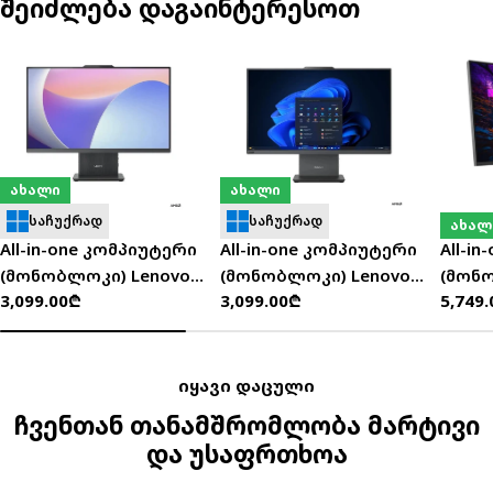
შეიძლება დაგაინტერესოთ
ახალი
ახალი
საჩუქრად
საჩუქრად
ახალ
All-in-one კომპიუტერი
All-in-one კომპიუტერი
All-i
(მონობლოკი) Lenovo
(მონობლოკი) Lenovo
(მონ
ჩვეულებრივი
3,099.00₾
ჩვეულებრივი
3,099.00₾
ჩვეუ
5,749
IdeaCentre AIO 27ARR9
ThinkCentre neo 55a 24
YOGA 
ფასი
ფასი
ფასი
27" FHD (Ryzen 7
Gen 6 23.8" FHD (Ryzen 7
QHD (C
7735HS/16GB/512GB
250/16GB/512GB SSD) -
255H/
SSD) - F0HQ0089RU
13F90021GW
SSD/W
იყავი დაცული
ჩვენთან თანამშრომლობა მარტივი
და უსაფრთხოა