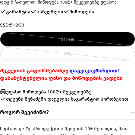
ფასი
ფასი
დღგ-ს ჩათვლით.
მიწოდება
100₾+ შეკვეთებზე უფასოა.
გარანტია
საჩუქრები
მიწოდება
SSD:
512GB
512GB
ვარიანტი
გაყიდულია
1TB
ან
ვარიანტი
არ
გაყიდულია
შეკვეთის გაფორმებამდე
დაგვიკავშირდით!
არის
ან
დასაზუსტებელია ფასი და მიწოდების ვადები
მარაგში
არ
არის
უფასო მიწოდება 100₾+ შეკვეთებზე
მარაგში
თქვენი შენაძენი დაცულია
საგარანტიო პირობებით
როგორ შევიძინო?
Laptops.ge-ზე პროდუქციის შეძენის 10+ მეთოდია, მათ