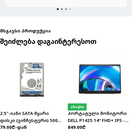
მსგავსი პროდუქცია
შეიძლება დაგაინტერესოთ
ახალი
2.5"-იანი SATA მყარი
პორტატული მონიტორი
დისკი (ვინჩესტერი) 500GB
DELL P1425 14“ FHD+ IPS -
ჩვეულებრივი
79.00₾-დან
ჩვეულებრივი
849.00₾
და 1TB
210-BQTB